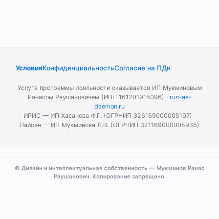
Условия
Конфиденциальность
Согласие на ПДн
Услуга программы лояльности оказывается ИП Мукминовым
Ранасом Раушановичем (ИНН 161201915096) ·
run-as-
daemon.ru
ИРИС — ИП Хасанова Ф.Г. (ОГРНИП 326169000005107) ·
Лайсан — ИП Мукминова Л.В. (ОГРНИП 321169000005935)
© Дизайн и интеллектуальная собственность — Мукминов Ранас
Раушанович. Копирование запрещено.