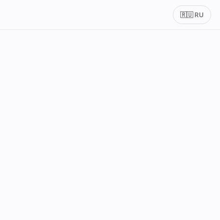
🇷🇺 RU