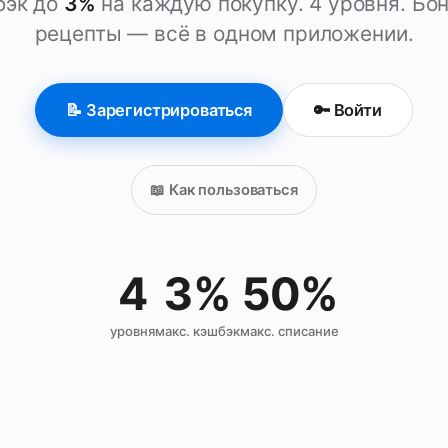
бэк до
3%
на каждую покупку. 4 уровня. Бо
рецепты — всё в одном приложении.
📝 Зарегистрироваться
🔑 Войти
📖 Как пользоваться
4
3%
50%
уровня
макс. кэшбэк
макс. списание