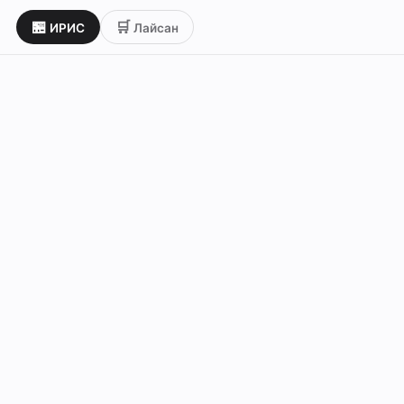
🏪
🛒
ИРИС
Лайсан